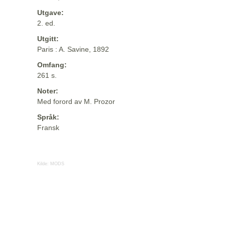
Utgave:
2. ed.
Utgitt:
Paris : A. Savine, 1892
Omfang:
261 s.
Noter:
Med forord av M. Prozor
Språk:
Fransk
Kilde:
MODS