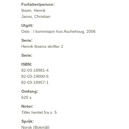
Forfatter/person:
Ibsen, Henrik
Janss, Christian
Utgitt:
Oslo : I kommisjon hos Aschehoug, 2006
Serie:
Henrik Ibsens skrifter 2
Serie:
ISBN:
82-03-18981-4
82-03-19000-6
82-03-18957-1
Omfang:
620 s.
Noter:
Titler hentet fra s. 5
Språk:
Norsk (Bokmål)