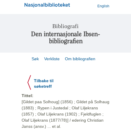
English
Bibliografi
Den internasjonale Ibsen-
bibliografien
Søk
Verkliste
Om bibliografien
Tilbake til
søketreff
Tittel:
[Gildet paa Solhoug] (1856) ; Gildet på Solhaug
(1883) ; Rypen i Justedal ; Olaf Liljekrans
(1857) ; Olaf Liljekrans (1902) ; Fjeldfuglen ;
Olaf Liljekrans (1877/78)] / edering Christian
Janss (ansv.) ... et al.