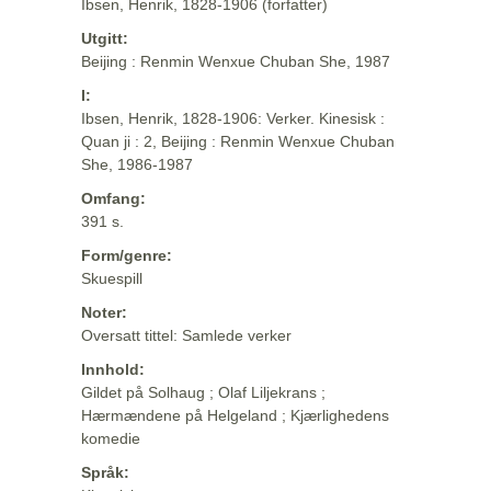
Ibsen, Henrik, 1828-1906 (forfatter)
Utgitt:
Beijing : Renmin Wenxue Chuban She, 1987
I:
Ibsen, Henrik, 1828-1906: Verker. Kinesisk :
Quan ji : 2, Beijing : Renmin Wenxue Chuban
She, 1986-1987
Omfang:
391 s.
Form/genre:
Skuespill
Noter:
Oversatt tittel: Samlede verker
Innhold:
Gildet på Solhaug ; Olaf Liljekrans ;
Hærmændene på Helgeland ; Kjærlighedens
komedie
Språk: