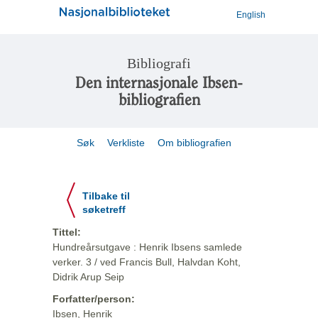
English
Bibliografi
Den internasjonale Ibsen-
bibliografien
Søk
Verkliste
Om bibliografien
Tilbake til
søketreff
Tittel:
Hundreårsutgave : Henrik Ibsens samlede
verker. 3 / ved Francis Bull, Halvdan Koht,
Didrik Arup Seip
Forfatter/person:
Ibsen, Henrik