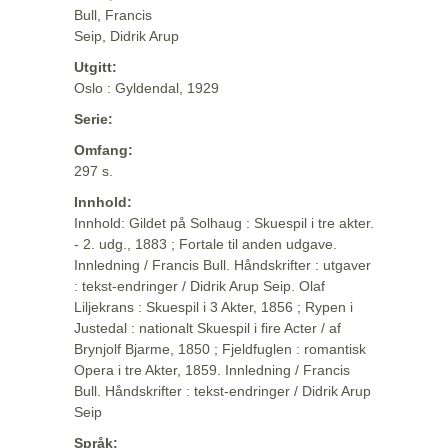
Bull, Francis
Seip, Didrik Arup
Utgitt:
Oslo : Gyldendal, 1929
Serie:
Omfang:
297 s.
Innhold:
Innhold: Gildet på Solhaug : Skuespil i tre akter.
- 2. udg., 1883 ; Fortale til anden udgave.
Innledning / Francis Bull. Håndskrifter : utgaver
: tekst-endringer / Didrik Arup Seip. Olaf
Liljekrans : Skuespil i 3 Akter, 1856 ; Rypen i
Justedal : nationalt Skuespil i fire Acter / af
Brynjolf Bjarme, 1850 ; Fjeldfuglen : romantisk
Opera i tre Akter, 1859. Innledning / Francis
Bull. Håndskrifter : tekst-endringer / Didrik Arup
Seip
Språk: