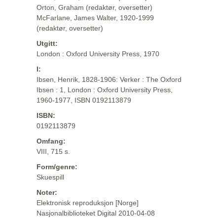
Orton, Graham (redaktør, oversetter)
McFarlane, James Walter, 1920-1999
(redaktør, oversetter)
Utgitt:
London : Oxford University Press, 1970
I:
Ibsen, Henrik, 1828-1906: Verker : The Oxford
Ibsen : 1, London : Oxford University Press,
1960-1977, ISBN 0192113879
ISBN:
0192113879
Omfang:
VIII, 715 s.
Form/genre:
Skuespill
Noter:
Elektronisk reproduksjon [Norge]
Nasjonalbiblioteket Digital 2010-04-08