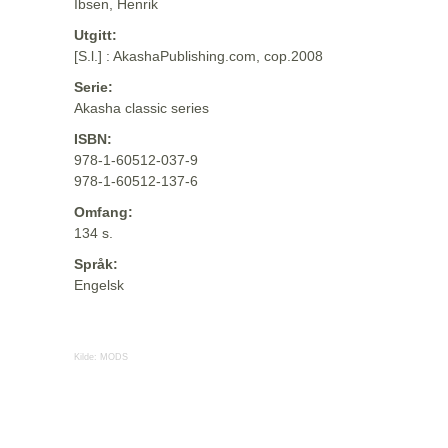
Ibsen, Henrik
Utgitt:
[S.l.] : AkashaPublishing.com, cop.2008
Serie:
Akasha classic series
ISBN:
978-1-60512-037-9
978-1-60512-137-6
Omfang:
134 s.
Språk:
Engelsk
Kilde:
MODS