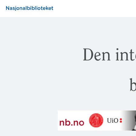
Den int
b