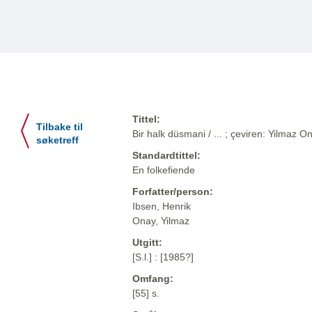
Tittel:
Tilbake til
Bir halk düsmani / ... ; çeviren: Yilmaz O
søketreff
Standardtittel:
En folkefiende
Forfatter/person:
Ibsen, Henrik
Onay, Yilmaz
Utgitt:
[S.l.] : [1985?]
Omfang:
[55] s.