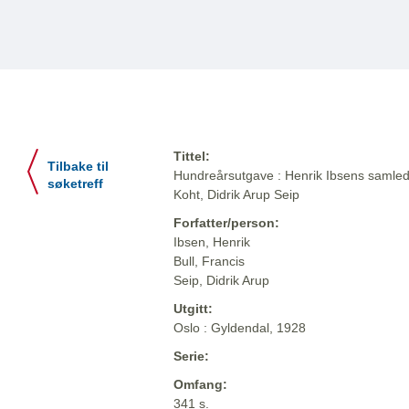
Tittel:
Tilbake til
Hundreårsutgave : Henrik Ibsens samlede
søketreff
Koht, Didrik Arup Seip
Forfatter/person:
Ibsen, Henrik
Bull, Francis
Seip, Didrik Arup
Utgitt:
Oslo : Gyldendal, 1928
Serie:
Omfang:
341 s.