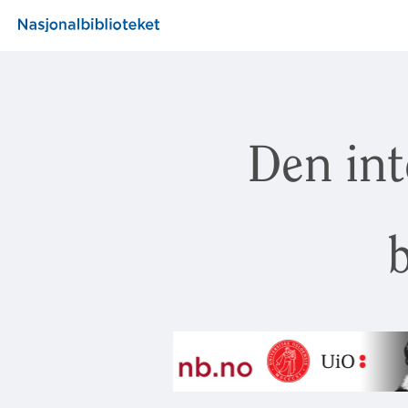
Den int
b