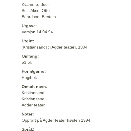
Kvamme, Bodil
Bull, Aksel-Otto
Baardson, Bentein
Utgave:
Versjon 14.04.94
Utgitt:
[Kristiansand] : [Agder teater], 1994
Omfang:
53 bl.
Form/genre:
Regibok
Omtalt navn:
Kristiansand
Kristiansand
Agder teater
Noter:
Oppført på Agder teater høsten 1994
Språk: