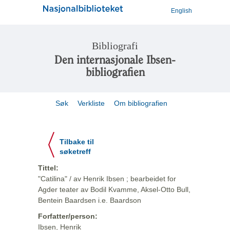
English
Bibliografi
Den internasjonale Ibsen-
bibliografien
Søk
Verkliste
Om bibliografien
Tilbake til
søketreff
Tittel:
"Catilina" / av Henrik Ibsen ; bearbeidet for
Agder teater av Bodil Kvamme, Aksel-Otto Bull,
Bentein Baardsen i.e. Baardson
Forfatter/person:
Ibsen, Henrik