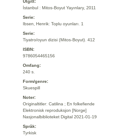
Utgitt:
İstanbul : Mitos-Boyut Yayınlary, 2011
Serie:
Ibsen, Henrik: Toplu oyunları. 1
Serie:
Tiyatro/oyun dizisi (Mitos-Boyut). 412
ISBN:
9786054465156
Omfang:
240 s.
Form/genre:
Skuespill
Noter:
Originaltitler: Catilina ; En folkefiende
Elektronisk reproduksjon [Norge]
Nasjonalbiblioteket Digital 2021-01-19
Språk:
Tyrkisk