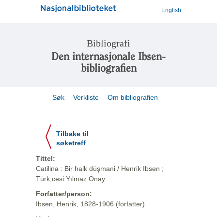
English
Bibliografi
Den internasjonale Ibsen-
bibliografien
Søk
Verkliste
Om bibliografien
Tilbake til
søketreff
Tittel:
Catilina : Bir halk düşmani / Henrik Ibsen ;
Türk;cesi Yılmaz Onay
Forfatter/person:
Ibsen, Henrik, 1828-1906 (forfatter)