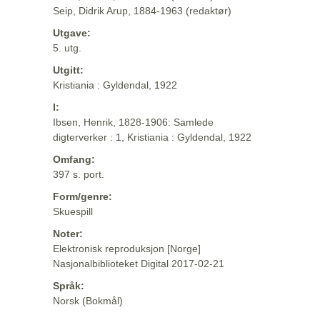
Seip, Didrik Arup, 1884-1963 (redaktør)
Utgave:
5. utg.
Utgitt:
Kristiania : Gyldendal, 1922
I:
Ibsen, Henrik, 1828-1906: Samlede
digterverker : 1, Kristiania : Gyldendal, 1922
Omfang:
397 s. port.
Form/genre:
Skuespill
Noter:
Elektronisk reproduksjon [Norge]
Nasjonalbiblioteket Digital 2017-02-21
Språk:
Norsk (Bokmål)