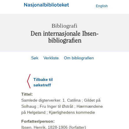
English
Bibliografi
Den internasjonale Ibsen-
bibliografien
Søk
Verkliste
Om bibliografien
Tilbake til
søketreff
Tittel:
Samlede digterverker. 1. Catilina ; Gildet på
Solhaug ; Fru Inger til Østråt ; Hærmændene
på Helgeland ; Kjærlighedens kommedie
Forfatter/person:
Ibsen, Henrik, 1828-1906 (forfatter)