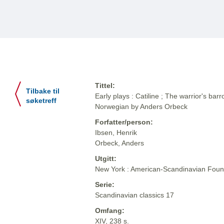
Tittel:
Tilbake til
Early plays : Catiline ; The warrior's barr
søketreff
Norwegian by Anders Orbeck
Forfatter/person:
Ibsen, Henrik
Orbeck, Anders
Utgitt:
New York : American-Scandinavian Foun
Serie:
Scandinavian classics 17
Omfang:
XIV, 238 s.