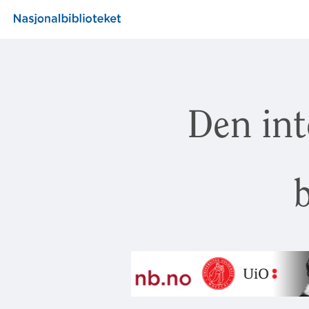
Den int
b