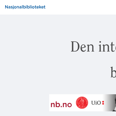
Den int
b