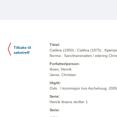
Tittel:
Tilbake til
Catilina (1850) ; Catilina (1875) ; Kjæ
søketreff
Norma ; Sancthansnatten / edering Chris
Forfatter/person:
Ibsen, Henrik
Janss, Christian
Utgitt:
Oslo : I kommisjon hos Aschehoug, 2005
Serie:
Henrik Ibsens skrifter 1
Serie: