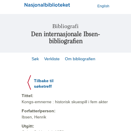
English
Bibliografi
Den internasjonale Ibsen-
bibliografien
Søk
Verkliste
Om bibliografien
Tilbake til
søketreff
Tittel:
Kongs-emnerne : historisk skuespill i fem akter
Forfatter/person:
Ibsen, Henrik
Utgitt: