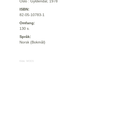
Oslo : Gyldendal, 1978
ISBN:
82-05-10783-1
Omfang:
130 s.
Språk:
Norsk (Bokmål)
Kilde:
MODS