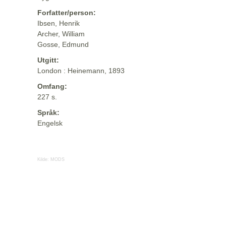
Forfatter/person:
Ibsen, Henrik
Archer, William
Gosse, Edmund
Utgitt:
London : Heinemann, 1893
Omfang:
227 s.
Språk:
Engelsk
Kilde:
MODS