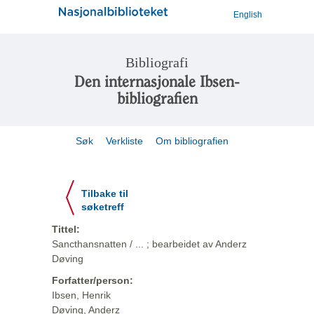
English
Bibliografi
Den internasjonale Ibsen-
bibliografien
Søk
Verkliste
Om bibliografien
Tilbake til
søketreff
Tittel:
Sancthansnatten / ... ; bearbeidet av Anderz
Døving
Forfatter/person:
Ibsen, Henrik
Døving, Anderz