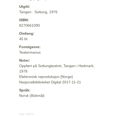
Utgitt:
Tangen : Suttung, 1976
ISBN:
8270661090
Omfang:
45 bl.
Form/genre:
Teatermanus
Noter:
Oppført på Suttungteatret, Tangen i Hedmark,
1978
Elektronisk reproduksjon [Norge]
Nasjonalbiblioteket Digital 2017-11-21
Språk:
Norsk (Bokmål)
Kilde:
MODS