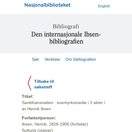
English
Bibliografi
Den internasjonale Ibsen-
bibliografien
Søk
Verkliste
Om bibliografien
Tilbake til
søketreff
Tittel:
Sankthansnatten : eventyrkomedie i 3 akter /
av Henrik Ibsen
Forfatter/person:
Ibsen, Henrik, 1828-1906 (forfatter)
Suttung (utgiver)