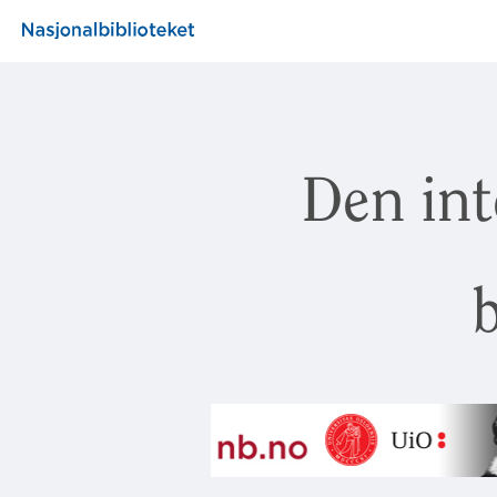
Den int
b