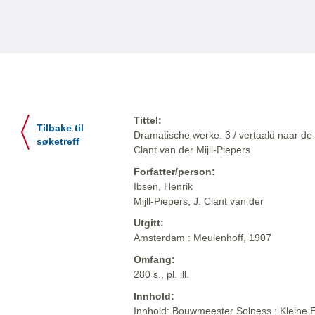
Tittel:
Tilbake til
Dramatische werke. 3 / vertaald naar de 
søketreff
Clant van der Mijll-Piepers
Forfatter/person:
Ibsen, Henrik
Mijll-Piepers, J. Clant van der
Utgitt:
Amsterdam : Meulenhoff, 1907
Omfang:
280 s., pl. ill.
Innhold:
Innhold: Bouwmeester Solness ; Kleine Ey