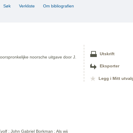
Søk
Verkliste
Om bibliografien
Utskrift
oorspronkelijke noorsche uitgave door J.
Eksporter
Legg i Mitt utval
olf ; John Gabriel Borkman ; Als wij