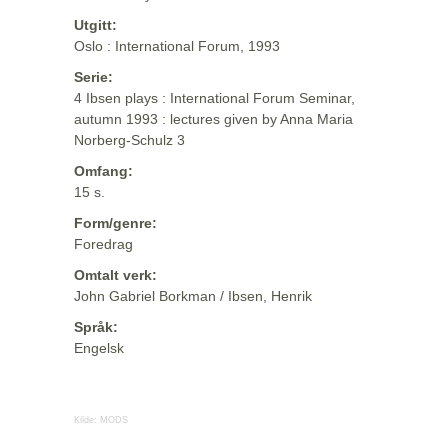
Utgitt:
Oslo : International Forum, 1993
Serie:
4 Ibsen plays : International Forum Seminar,
autumn 1993 : lectures given by Anna Maria
Norberg-Schulz 3
Omfang:
15 s.
Form/genre:
Foredrag
Omtalt verk:
John Gabriel Borkman / Ibsen, Henrik
Språk:
Engelsk
Kilde:
MODS