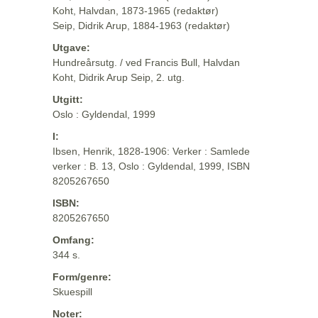
Koht, Halvdan, 1873-1965 (redaktør)
Seip, Didrik Arup, 1884-1963 (redaktør)
Utgave:
Hundreårsutg. / ved Francis Bull, Halvdan
Koht, Didrik Arup Seip, 2. utg.
Utgitt:
Oslo : Gyldendal, 1999
I:
Ibsen, Henrik, 1828-1906: Verker : Samlede
verker : B. 13, Oslo : Gyldendal, 1999, ISBN
8205267650
ISBN:
8205267650
Omfang:
344 s.
Form/genre:
Skuespill
Noter: