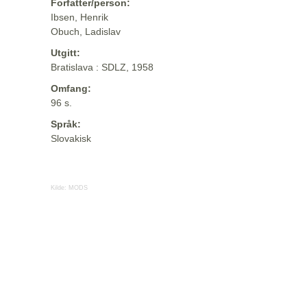
Forfatter/person:
Ibsen, Henrik
Obuch, Ladislav
Utgitt:
Bratislava : SDLZ, 1958
Omfang:
96 s.
Språk:
Slovakisk
Kilde:
MODS