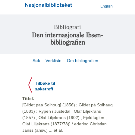
English
Bibliografi
Den internasjonale Ibsen-
bibliografien
Søk
Verkliste
Om bibliografien
Tilbake til
søketreff
Tittel:
[Gildet paa Solhoug] (1856) ; Gildet på Solhaug
(1883) ; Rypen i Justedal ; Olaf Liljekrans
(1857) ; Olaf Liljekrans (1902) ; Fjeldfuglen ;
Olaf Liljekrans (1877/78)] / edering Christian
Janss (ansv.) ... et al.