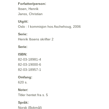
Forfatter/person:
Ibsen, Henrik
Janss, Christian
Utgitt:
Oslo : I kommisjon hos Aschehoug, 2006
Serie:
Henrik Ibsens skrifter 2
Serie:
ISBN:
82-03-18981-4
82-03-19000-6
82-03-18957-1
Omfang:
620 s.
Noter:
Titler hentet fra s. 5
Språk:
Norsk (Bokmål)