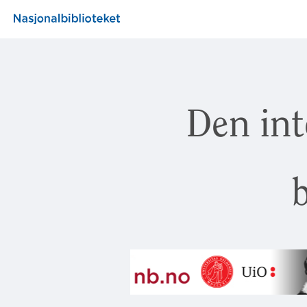
Den int
b