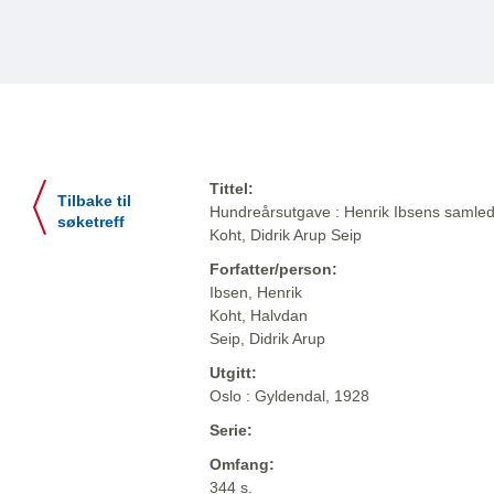
Tittel:
Tilbake til
Hundreårsutgave : Henrik Ibsens samlede
søketreff
Koht, Didrik Arup Seip
Forfatter/person:
Ibsen, Henrik
Koht, Halvdan
Seip, Didrik Arup
Utgitt:
Oslo : Gyldendal, 1928
Serie:
Omfang:
344 s.