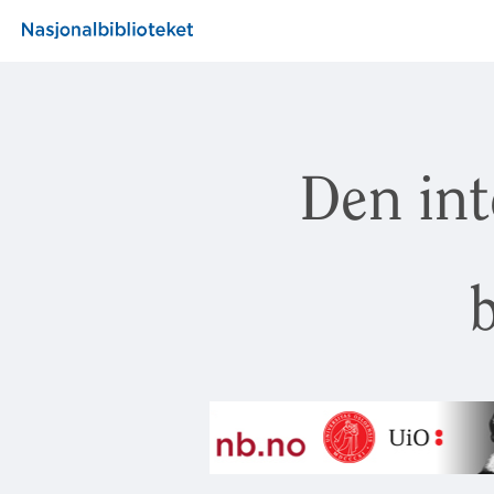
Den int
b