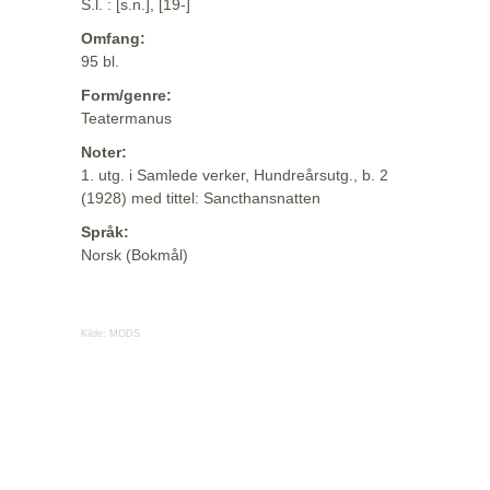
S.l. : [s.n.], [19-]
Omfang:
95 bl.
Form/genre:
Teatermanus
Noter:
1. utg. i Samlede verker, Hundreårsutg., b. 2
(1928) med tittel: Sancthansnatten
Språk:
Norsk (Bokmål)
Kilde:
MODS