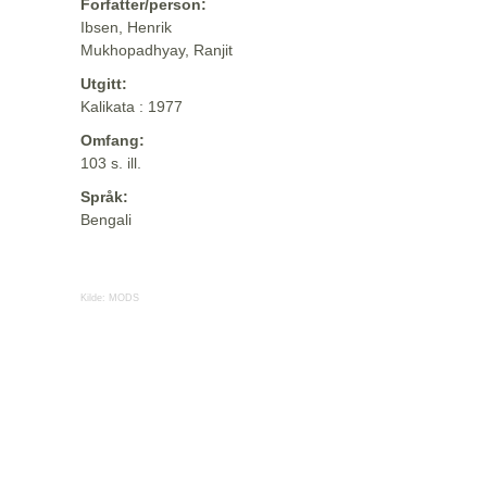
Forfatter/person:
Ibsen, Henrik
Mukhopadhyay, Ranjit
Utgitt:
Kalikata : 1977
Omfang:
103 s. ill.
Språk:
Bengali
Kilde:
MODS