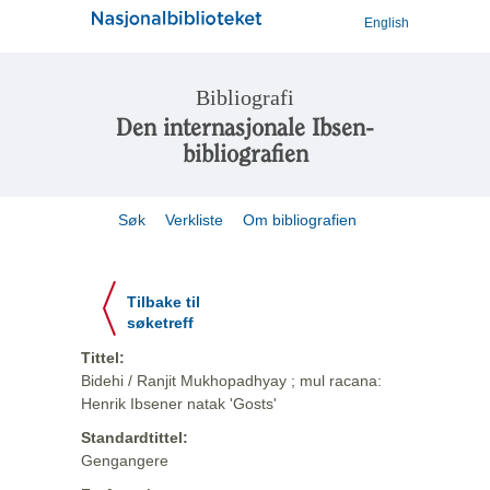
English
Bibliografi
Den internasjonale Ibsen-
bibliografien
Søk
Verkliste
Om bibliografien
Tilbake til
søketreff
Tittel:
Bidehi / Ranjit Mukhopadhyay ; mul racana:
Henrik Ibsener natak 'Gosts'
Standardtittel:
Gengangere