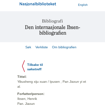
English
Bibliografi
Den internasjonale Ibsen-
bibliografien
Søk
Verkliste
Om bibliografien
Tilbake til
søketreff
Tittel:
Yibusheng xiju xuan / Ipusen ; Pan Jiaxun yi et
al.
Forfatter/person:
Ibsen, Henrik
Pan, Jiaxun