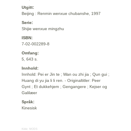
Utgitt:
Beijing : Renmin wenxue chubanshe, 1997
Serie:
Shijie wenxue mingzhu
ISBN:
7-02-002289-8
Omfang:
5, 643 s.
Innhold:
Innhold: Pei er Jin te ; Wan ou zhi jia ; Qun gui ;
Huang di yu jia li li ren. - Originaltitler: Peer
Gynt ; Et dukkehjem ; Gengangere ; Kejser og
Galilæer
Språk:
Kinesisk
Kilde:
MODS