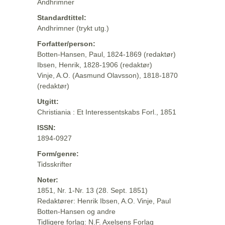
Andhrimner
Standardtittel:
Andhrimner (trykt utg.)
Forfatter/person:
Botten-Hansen, Paul, 1824-1869 (redaktør)
Ibsen, Henrik, 1828-1906 (redaktør)
Vinje, A.O. (Aasmund Olavsson), 1818-1870
(redaktør)
Utgitt:
Christiania : Et Interessentskabs Forl., 1851
ISSN:
1894-0927
Form/genre:
Tidsskrifter
Noter:
1851, Nr. 1-Nr. 13 (28. Sept. 1851)
Redaktører: Henrik Ibsen, A.O. Vinje, Paul
Botten-Hansen og andre
Tidligere forlag: N.F. Axelsens Forlag