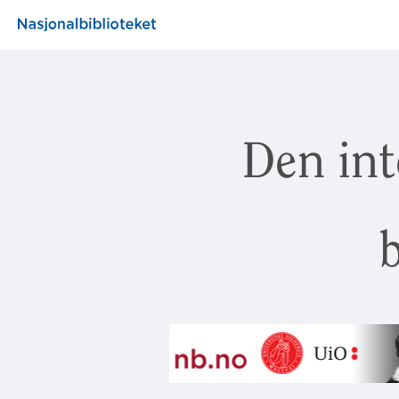
Den int
b