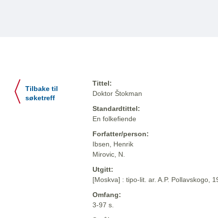
Tittel:
Tilbake til
Doktor Štokman
søketreff
Standardtittel:
En folkefiende
Forfatter/person:
Ibsen, Henrik
Mirovic, N.
Utgitt:
[Moskva] : tipo-lit. ar. A.P. Pollavskogo, 
Omfang:
3-97 s.