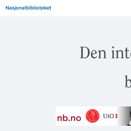
Den int
b