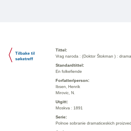
Tittel:
Tilbake til
Vrag naroda : (Doktor Štokman ) : drama 
søketreff
Standardtittel:
En folkefiende
Forfatter/person:
Ibsen, Henrik
Mirovic, N.
Utgitt:
Moskva : 1891
Serie:
Polnoe sobranie dramaticeskich proizvede