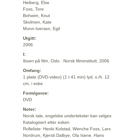
Heiberg, Else
Foss, Tore
Bohwim, Knut
Skolmen, Kate
Monn-Iversen, Egil
Utgitt:
2006
I:
Ibsen på film, Oslo : Norsk filminstitutt, 2006
Omfang:
1 plate (DVD-video) (1 t 41 min) lyd, s./h. 12
cm, i eske
Form/genre:
DVD
Noter:
Norsk tale, engelske undertekster kan velges
Katalogisert etter esken
Rolleliste: Henki Kolstad, Wenche Foss, Lars
Nordrum, Kjersti Dalbye, Ola Isene, Hans