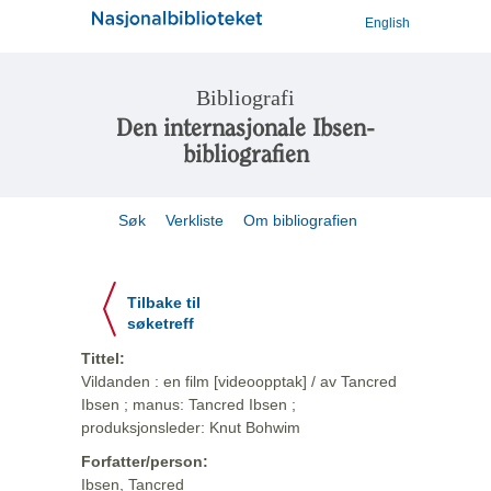
English
Bibliografi
Den internasjonale Ibsen-
bibliografien
Søk
Verkliste
Om bibliografien
Tilbake til
søketreff
Tittel:
Vildanden : en film [videoopptak] / av Tancred
Ibsen ; manus: Tancred Ibsen ;
produksjonsleder: Knut Bohwim
Forfatter/person:
Ibsen, Tancred