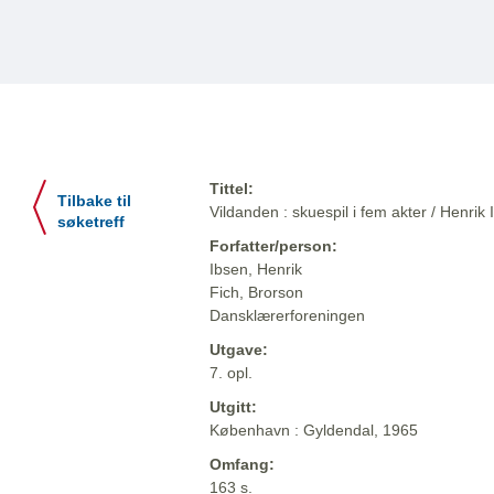
Tittel:
Tilbake til
Vildanden : skuespil i fem akter / Henrik
søketreff
Forfatter/person:
Ibsen, Henrik
Fich, Brorson
Dansklærerforeningen
Utgave:
7. opl.
Utgitt:
København : Gyldendal, 1965
Omfang:
163 s.