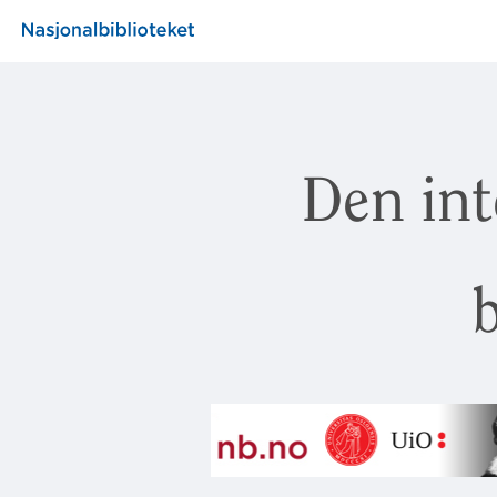
Den int
b