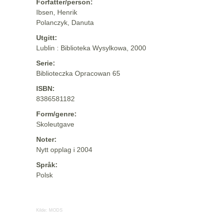
Forfatter/person:
Ibsen, Henrik
Polanczyk, Danuta
Utgitt:
Lublin : Biblioteka Wysylkowa, 2000
Serie:
Biblioteczka Opracowan 65
ISBN:
8386581182
Form/genre:
Skoleutgave
Noter:
Nytt opplag i 2004
Språk:
Polsk
Kilde:
MODS