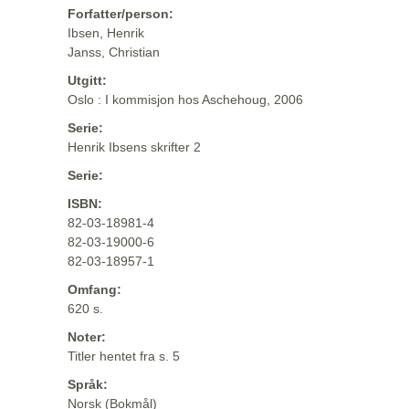
Forfatter/person:
Ibsen, Henrik
Janss, Christian
Utgitt:
Oslo : I kommisjon hos Aschehoug, 2006
Serie:
Henrik Ibsens skrifter 2
Serie:
ISBN:
82-03-18981-4
82-03-19000-6
82-03-18957-1
Omfang:
620 s.
Noter:
Titler hentet fra s. 5
Språk:
Norsk (Bokmål)