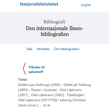
English
Bibliografi
Den internasjonale Ibsen-
bibliografien
Søk
Verkliste
Om bibliografien
Tilbake til
søketreff
Tittel:
[Gildet paa Solhoug] (1856) ; Gildet på Solhaug
(1883) ; Rypen i Justedal ; Olaf Liljekrans
(1857) ; Olaf Liljekrans (1902) ; Fjeldfuglen ;
Olaf Liljekrans (1877/78)] / edering Christian
Janss (ansv.) ... et al.