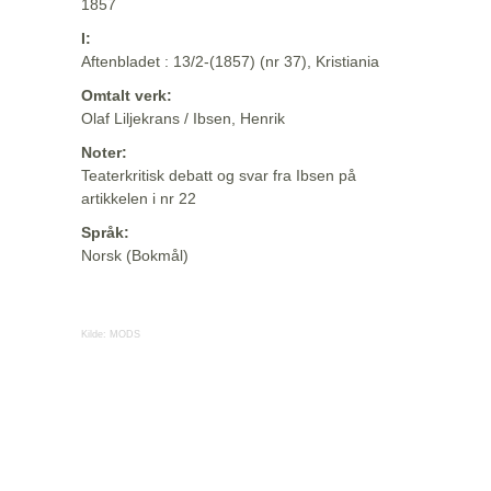
1857
I:
Aftenbladet : 13/2-(1857) (nr 37), Kristiania
Omtalt verk:
Olaf Liljekrans / Ibsen, Henrik
Noter:
Teaterkritisk debatt og svar fra Ibsen på
artikkelen i nr 22
Språk:
Norsk (Bokmål)
Kilde:
MODS