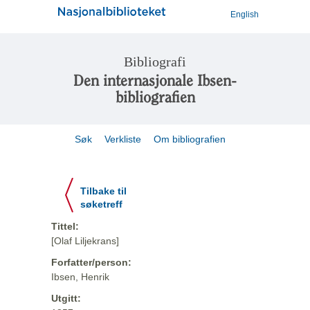
English
Bibliografi
Den internasjonale Ibsen-
bibliografien
Søk
Verkliste
Om bibliografien
Tilbake til
søketreff
Tittel:
[Olaf Liljekrans]
Forfatter/person:
Ibsen, Henrik
Utgitt: