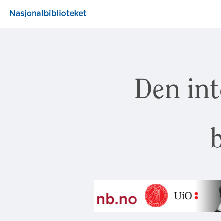
Den int
b