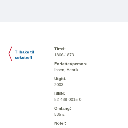
Tittel:
Tilbake til
1866-1873
søketreff
Forfatter/person:
Ibsen, Henrik
Utgitt:
2003
ISBN:
82-489-0015-0
Omfang:
535 s.
Noter: