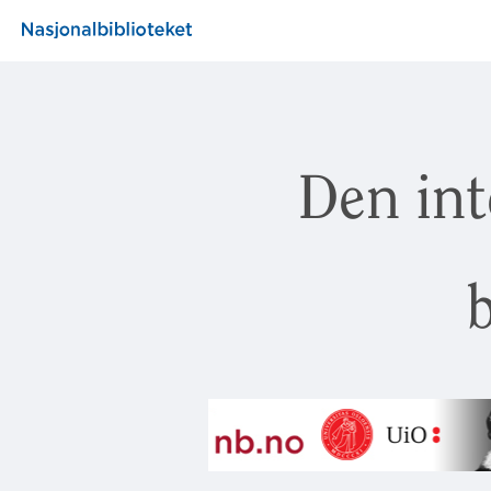
Den int
b