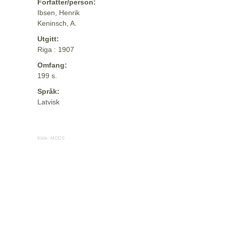
Forfatter/person:
Ibsen, Henrik
Keninsch, A.
Utgitt:
Riga : 1907
Omfang:
199 s.
Språk:
Latvisk
Kilde:
MODS