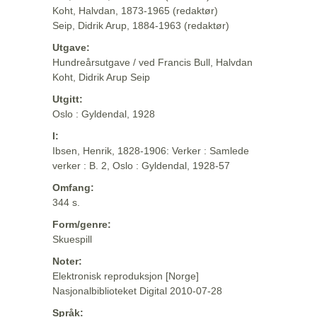
Koht, Halvdan, 1873-1965 (redaktør)
Seip, Didrik Arup, 1884-1963 (redaktør)
Utgave:
Hundreårsutgave / ved Francis Bull, Halvdan
Koht, Didrik Arup Seip
Utgitt:
Oslo : Gyldendal, 1928
I:
Ibsen, Henrik, 1828-1906: Verker : Samlede
verker : B. 2, Oslo : Gyldendal, 1928-57
Omfang:
344 s.
Form/genre:
Skuespill
Noter:
Elektronisk reproduksjon [Norge]
Nasjonalbiblioteket Digital 2010-07-28
Språk: