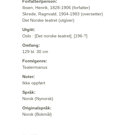
Forfatter/person:
Ibsen, Henrik, 1828-1906 (forfatter)
Skrede, Ragnvald, 1904-1983 (oversetter)
Det Norske teatret (utgiver)
Utgitt:
Oslo : [Det norske teatret], [196-?]
Omfang:
129 bl. 30 cm
Form/genre:
Teatermanus
Noter:
Ikke oppført
Språk:
Norsk (Nynorsk)
Originalspråk:
Norsk (Bokmål)