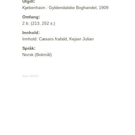
Utgitt:
Kjøbenhavn : Gyldendalske Boghandel, 1909
Omfang:
2 b. (213, 252 s.)
Innhold:
Innhold: Cæsars frafald, Kejser Julian
Språk:
Norsk (Bokmål)
Kilde:
MODS