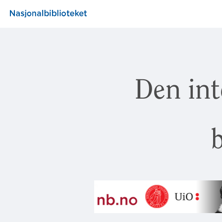
Den int
b