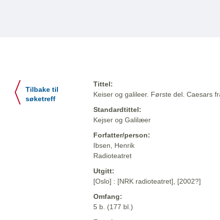
Tittel:
Tilbake til
Keiser og galileer. Første del. Caesars fr
søketreff
Standardtittel:
Kejser og Galilæer
Forfatter/person:
Ibsen, Henrik
Radioteatret
Utgitt:
[Oslo] : [NRK radioteatret], [2002?]
Omfang:
5 b. (177 bl.)