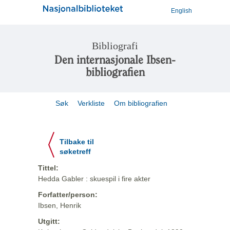
English
Bibliografi
Den internasjonale Ibsen-
bibliografien
Søk
Verkliste
Om bibliografien
Tilbake til
søketreff
Tittel:
Hedda Gabler : skuespil i fire akter
Forfatter/person:
Ibsen, Henrik
Utgitt: