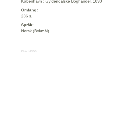
København : Gyldendalske Boghandel, 1890
Omfang:
236 s.
Språk:
Norsk (Bokmål)
Kilde:
MODS