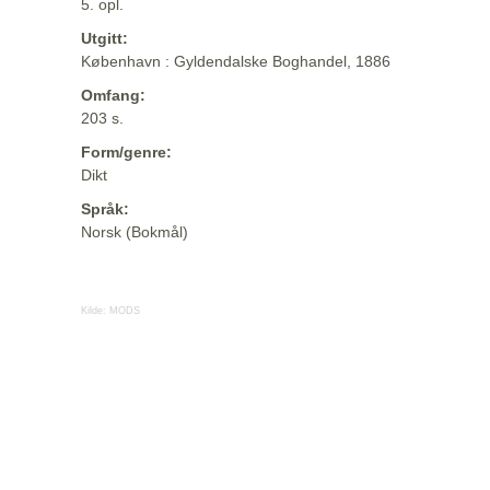
5. opl.
Utgitt:
København : Gyldendalske Boghandel, 1886
Omfang:
203 s.
Form/genre:
Dikt
Språk:
Norsk (Bokmål)
Kilde:
MODS