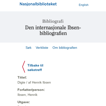
English
Bibliografi
Den internasjonale Ibsen-
bibliografien
Søk
Verkliste
Om bibliografien
Tilbake til
søketreff
Tittel:
Digte / af Henrik Ibsen
Forfatter/person:
Ibsen, Henrik
Utgave: