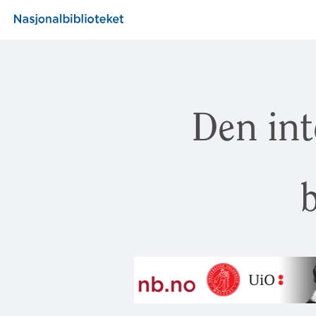
Den int
b