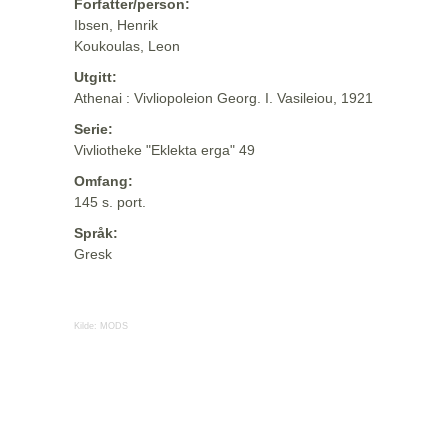
Forfatter/person:
Ibsen, Henrik
Koukoulas, Leon
Utgitt:
Athenai : Vivliopoleion Georg. I. Vasileiou, 1921
Serie:
Vivliotheke "Eklekta erga" 49
Omfang:
145 s. port.
Språk:
Gresk
Kilde:
MODS