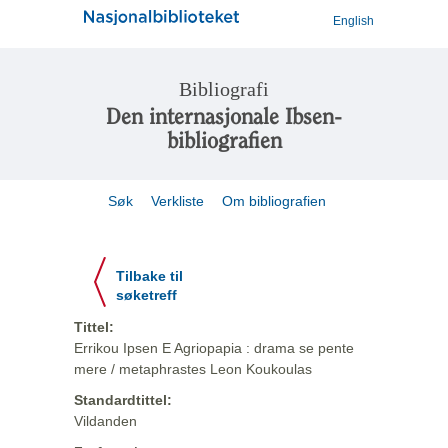
English
Bibliografi
Den internasjonale Ibsen-
bibliografien
Søk
Verkliste
Om bibliografien
Tilbake til
søketreff
Tittel:
Errikou Ipsen E Agriopapia : drama se pente
mere / metaphrastes Leon Koukoulas
Standardtittel:
Vildanden