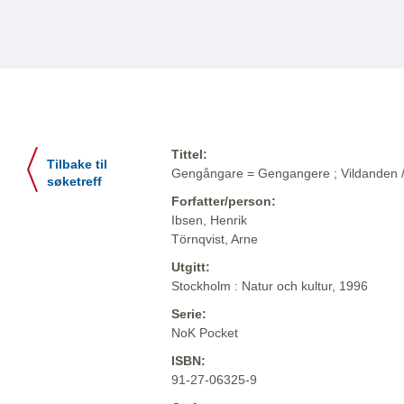
Tittel:
Tilbake til
Gengångare = Gengangere ; Vildanden / .
søketreff
Forfatter/person:
Ibsen, Henrik
Törnqvist, Arne
Utgitt:
Stockholm : Natur och kultur, 1996
Serie:
NoK Pocket
ISBN:
91-27-06325-9