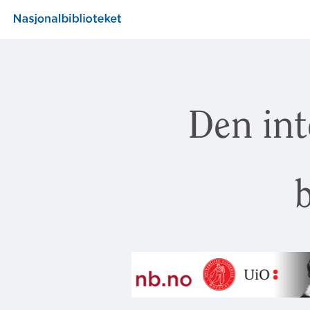
Den int
b