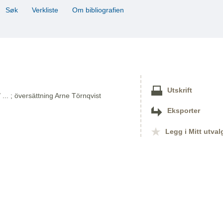
Søk
Verkliste
Om bibliografien
Utskrift
.. ; översättning Arne Törnqvist
Eksporter
Legg i Mitt utval