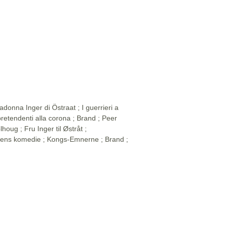
adonna Inger di Östraat ; I guerrieri a
retendenti alla corona ; Brand ; Peer
lhoug ; Fru Inger til Østråt ;
ens komedie ; Kongs-Emnerne ; Brand ;