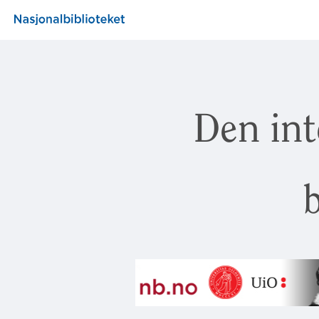
Den int
b