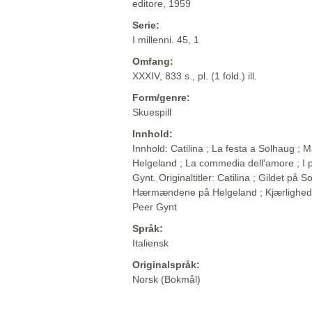
editore, 1959
Serie:
I millenni. 45, 1
Omfang:
XXXIV, 833 s., pl. (1 fold.) ill.
Form/genre:
Skuespill
Innhold:
Innhold: Catilina ; La festa a Solhaug ; M
Helgeland ; La commedia dell'amore ; I p
Gynt. Originaltitler: Catilina ; Gildet på So
Hærmændene på Helgeland ; Kjærlighed
Peer Gynt
Språk:
Italiensk
Originalspråk:
Norsk (Bokmål)