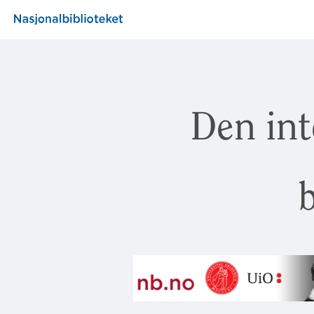
Den int
b