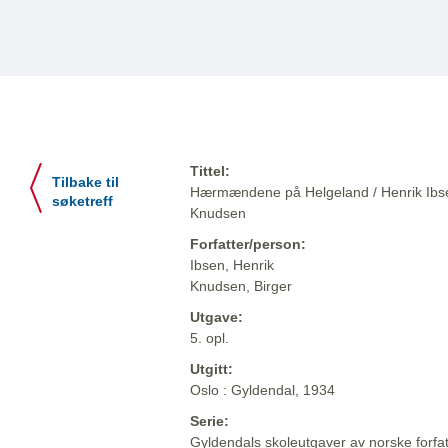
Tittel:
Tilbake til
Hærmændene på Helgeland / Henrik Ibse
søketreff
Knudsen
Forfatter/person:
Ibsen, Henrik
Knudsen, Birger
Utgave:
5. opl.
Utgitt:
Oslo : Gyldendal, 1934
Serie:
Gyldendals skoleutgaver av norske forfa