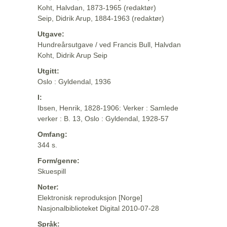
Koht, Halvdan, 1873-1965 (redaktør)
Seip, Didrik Arup, 1884-1963 (redaktør)
Utgave:
Hundreårsutgave / ved Francis Bull, Halvdan
Koht, Didrik Arup Seip
Utgitt:
Oslo : Gyldendal, 1936
I:
Ibsen, Henrik, 1828-1906: Verker : Samlede
verker : B. 13, Oslo : Gyldendal, 1928-57
Omfang:
344 s.
Form/genre:
Skuespill
Noter:
Elektronisk reproduksjon [Norge]
Nasjonalbiblioteket Digital 2010-07-28
Språk: